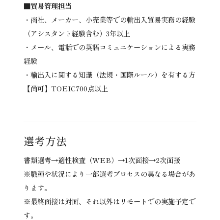
■貿易管理担当
・商社、メーカー、小売業等での輸出入貿易実務の経験
（アシスタント経験含む）3年以上
・メール、電話での英語コミュニケーションによる実務
経験
・輸出入に関する知識（法規・国際ルール）を有する方
【尚可】TOEIC700点以上
選考方法
書類選考→適性検査（WEB）→1次面接→2次面接
※職種や状況により一部選考プロセスの異なる場合があ
ります。
※最終面接は対面、それ以外はリモートでの実施予定で
す。