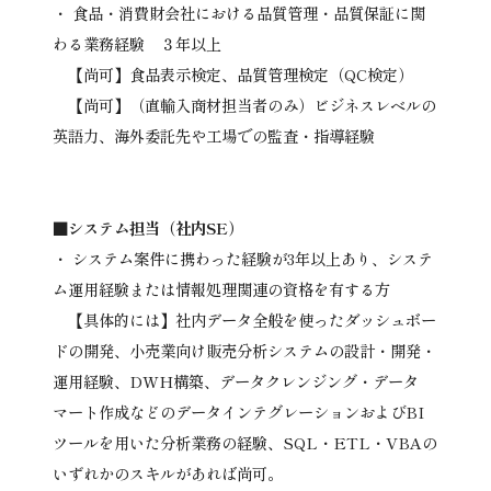
・ 食品・消費財会社における品質管理・品質保証に関
わる業務経験 ３年以上
【尚可】食品表示検定、品質管理検定（QC検定）
【尚可】（直輸入商材担当者のみ）ビジネスレベルの
英語力、海外委託先や工場での監査・指導経験
■システム担当（社内SE）
・ システム案件に携わった経験が3年以上あり、システ
ム運用経験または情報処理関連の資格を有する方
【具体的には】社内データ全般を使ったダッシュボー
ドの開発、小売業向け販売分析システムの設計・開発・
運用経験、DWH構築、データクレンジング・データ
マート作成などのデータインテグレーションおよびBI
ツールを用いた分析業務の経験、SQL・ETL・VBAの
いずれかのスキルがあれば尚可。