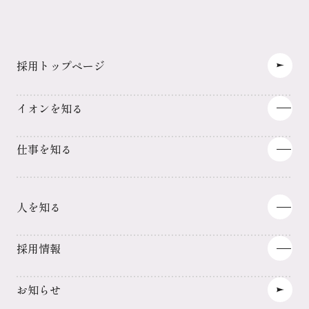
採用トップページ
イオンを知る
3分でわかるイオン
仕事を知る
働き方・教育制度
サステナビリティ
プロジェクトからイオンの仕事を知る
グループ事業一覧
人を知る
GMS（総合スーパー）事業
SM・DS事業
社員インタビュー
ヘルス&ウエルネス事業
採用情報
総合金融事業
ディベロッパー事業
新卒採用情報
お知らせ
サービス・専門店事業
キャリア採用情報