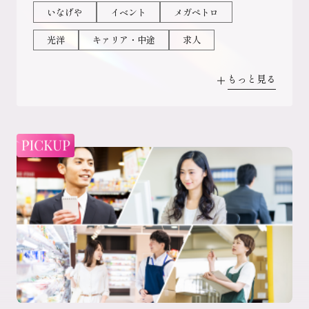
いなげや
イベント
メガペトロ
2028年卒エントリー
光洋
キァリア・中途
求人
理系学生向け特設ページ
インターン
動画
会社紹介
社風
まいばすけっと
インタビュー
イオン
キャリア採用
DX人材
新卒
マックスバリュ東海
フジ
キャリア採用情報
キャリア登録受付中